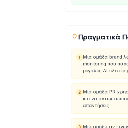
Πραγματικά Π
Μια ομάδα brand λ
1
monitoring που πα
μεγάλες AI πλατφό
Μια ομάδα PR χρησιμ
2
και να αντιμετωπίσ
απαντήσεις
Μια ομάδα ανταγων
3