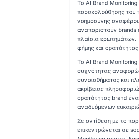
Το AI Brand Monitoring
παρακολούθησης του 
νοημοσύνης αναφέρουν
αναπαριστούν brands 
πλαίσια ερωτημάτων. Ε
φήμης και ορατότητας 
Το AI Brand Monitori
συχνότητας αναφορών
συναισθήματος και π
ακρίβειας πληροφοριών
ορατότητας brand ένα
αναδυόμενων ευκαιριώ
Σε αντίθεση με το παρ
επικεντρώνεται σε soci
Monitoring απαιτεί δο