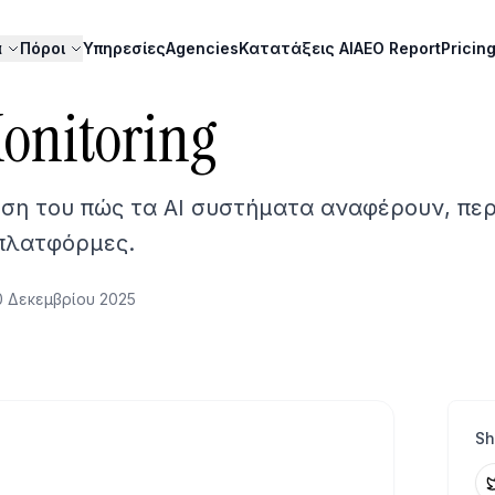
α
Πόροι
Υπηρεσίες
Agencies
Κατατάξεις AI
AEO Report
Pricin
onitoring
η του πώς τα AI συστήματα αναφέρουν, περ
πλατφόρμες.
0 Δεκεμβρίου 2025
Sh