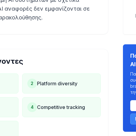
AI αναφορές δεν εμφανίζονται σε
παρακολούθησης.
Π
γοντες
A
Πα
συ
Platform diversity
2
br
τη
Competitive tracking
4