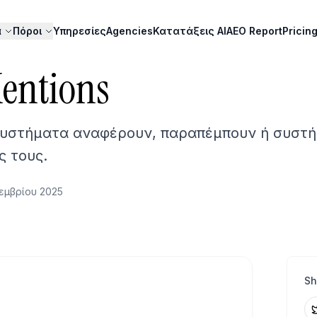
α
Πόροι
Υπηρεσίες
Agencies
Κατατάξεις AI
AEO Report
Pricin
entions
 συστήματα αναφέρουν, παραπέμπουν ή συστ
ς τους.
εμβρίου 2025
Sh