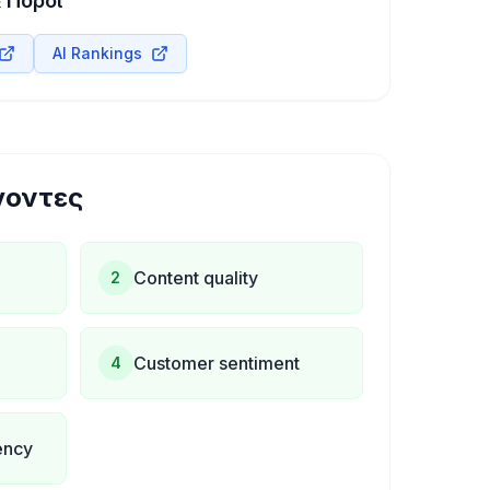
 Πόροι
AI Rankings
γοντες
Content quality
2
Customer sentiment
4
ency