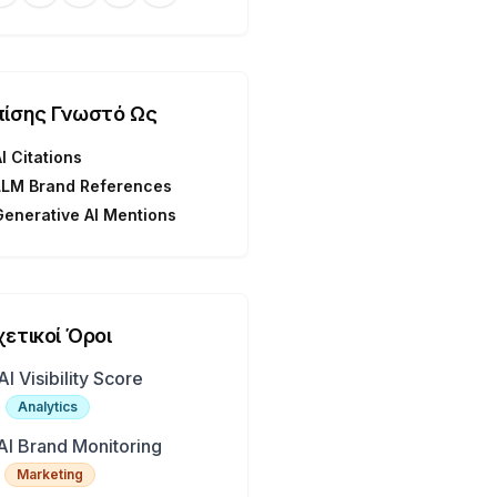
πίσης Γνωστό Ως
AI Citations
LLM Brand References
Generative AI Mentions
χετικοί Όροι
AI Visibility Score
Analytics
AI Brand Monitoring
Marketing