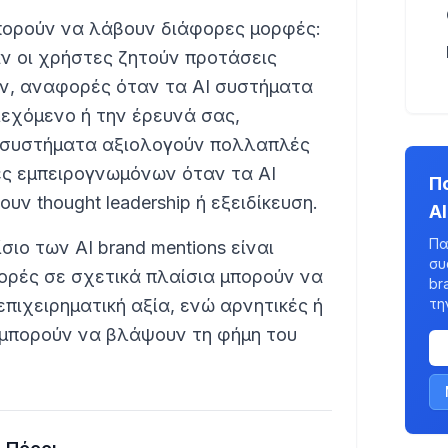
μπορούν να λάβουν διάφορες μορφές:
ν οι χρήστες ζητούν προτάσεις
ν, αναφορές όταν τα AI συστήματα
εχόμενο ή την έρευνά σας,
I συστήματα αξιολογούν πολλαπλές
ές εμπειρογνωμόνων όταν τα AI
Π
ν thought leadership ή εξειδίκευση.
A
Πα
σιο των AI brand mentions είναι
συ
φορές σε σχετικά πλαίσια μπορούν να
br
πιχειρηματική αξία, ενώ αρνητικές ή
τη
μπορούν να βλάψουν τη φήμη του