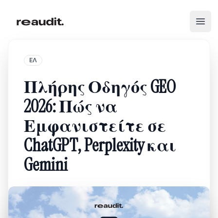
Open
ΕΛ
Πλήρης Οδηγός GEO
2026: Πώς να
Εμφανιστείτε σε
ChatGPT, Perplexity και
Gemini